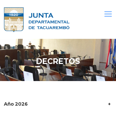
Togg
navi
DECRETOS
Año 2026
+