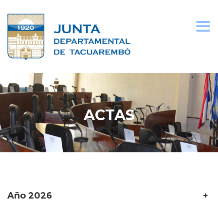
Togg
navi
ACTAS
Año 2026
+