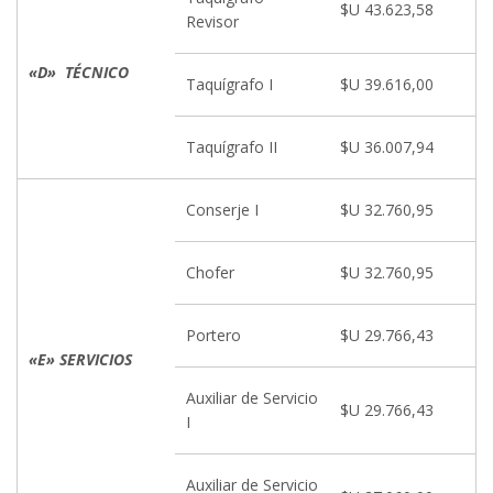
$U 43.623,58
Revisor
«D» TÉCNICO
Taquígrafo I
$U 39.616,00
Taquígrafo II
$U 36.007,94
Conserje I
$U 32.760,95
Chofer
$U 32.760,95
Portero
$U 29.766,43
«E» SERVICIOS
Auxiliar de Servicio
$U 29.766,43
I
Auxiliar de Servicio