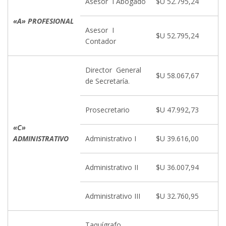
Asesor I Abogado
$U 52.795,24
«A» PROFESIONAL
Asesor I
$U 52.795,24
Contador
Director General
$U 58.067,67
de Secretaría.
Prosecretario
$U 47.992,73
«C»
ADMINISTRATIVO
Administrativo I
$U 39.616,00
Administrativo II
$U 36.007,94
Administrativo III
$U 32.760,95
Taquígrafo