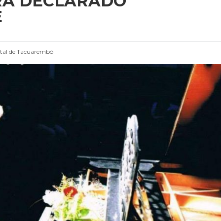
RÁ DECLARADO
E
tal de Tacuarembó