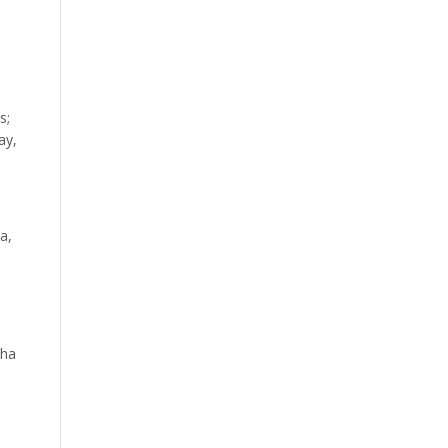
s;
ay,
a,
 ha