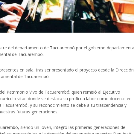
ustre del departamento de Tacuarembó por el gobierno departamenta
amental de Tacuarembó.
presentes en sala, tras ser presentado el proyecto desde la Dirección
artamental de Tacuarembó.
 del Patrimonio Vivo de Tacuarembó; quien remitió al Ejecutivo
urrículo vitae donde se destaca su proficua labor como docente en
d de Tacuarembó, y su reconocimiento se debe a su trascendencia y
 nuestras futuras generaciones.
cuarembó, siendo un joven, integró las primeras generaciones de
alizó un posgrado bajo la dirección del reconocido maestro Don José