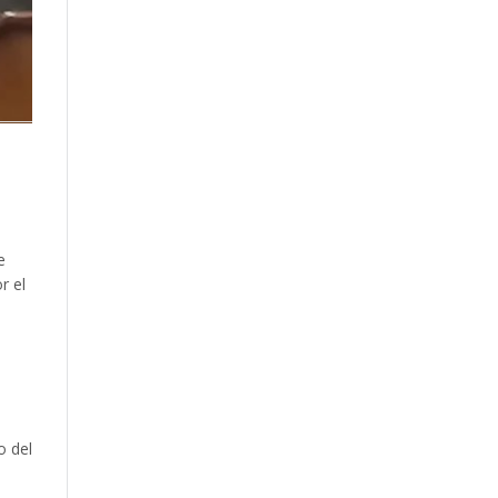
e
r el
o del