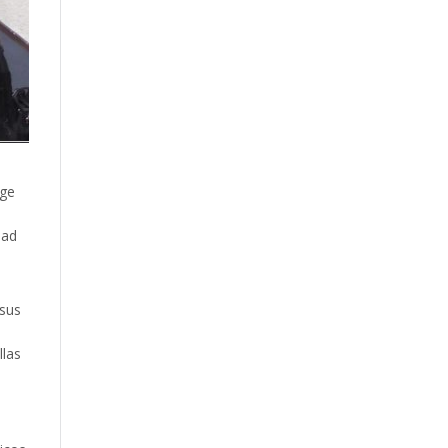
rge
dad
 sus
llas