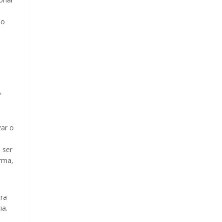
do
,
zar o
 ser
orma,
ora
ia.