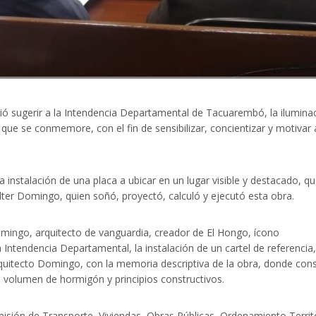
ó sugerir a la Intendencia Departamental de Tacuarembó, la ilumina
 que se conmemore, con el fin de sensibilizar, concientizar y motivar 
 instalación de una placa a ubicar en un lugar visible y destacado, q
alter Domingo, quien soñó, proyectó, calculó y ejecutó esta obra.
omingo, arquitecto de vanguardia, creador de El Hongo, ícono
tendencia Departamental, la instalación de un cartel de referencia,
Arquitecto Domingo, con la memoria descriptiva de la obra, donde con
o, volumen de hormigón y principios constructivos.
sión de Transporte, Viviendas, Obras Públicas, Ordenamiento Territo