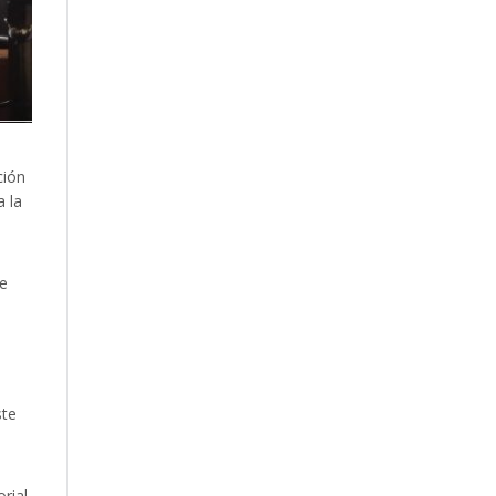
ción
a la
ue
ste
rial