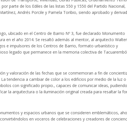
or parte de los Ediles de las listas 550 y 1550 del Partido Nacional,
da Martínez, Andrés Porcile y Pamela Toribio, siendo aprobado y deriva
ongo, ubicado en el Centro de Barrio Nº 3, fue declarado Monumento
tura en el año 2014. Se resaltó además al mentor, al arquitecto Walter
gos e impulsores de los Centros de Barrio, formato urbanístico y
alioso legado que permanece en la memoria colectiva de Tacuarembó
ión y valoración de las fechas que se conmemoran a fin de concienti
La tendencia a cambiar de color a los edificios por medio de la luz o
símbolos con significado propio., capaces de comunicar ideas, pudiendo
 la arquitectura o la iluminación original creada para resaltar la f
monumentos y espacios urbanos que se consideren emblemáticos, ah
 convirtiéndolos en voceros de celebraciones y creadores de concienc