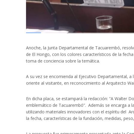
Anoche, la Junta Departamental de Tacuarembó, resolvi
de El Hongo, con los colores característicos de la fecha
toma de conciencia sobre la temática.
A su vez se encomienda al Ejecutivo Departamental, a la
oriente al visitante, en reconocimiento al Arquitecto W
En dicha placa, se estampará la redacción: “A Walter D
emblemático de Tacuarembó”. Además se encarga a la In
utilizando materiales innovadores con el espíritu del 
la fecha, características de la fundación, medidas, pes
La propuesta fue primeramente presentada ante la Comi