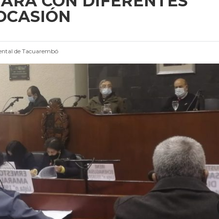
NARÁ CON DIFERENTES
OCASIÓN
ntal de Tacuarembó