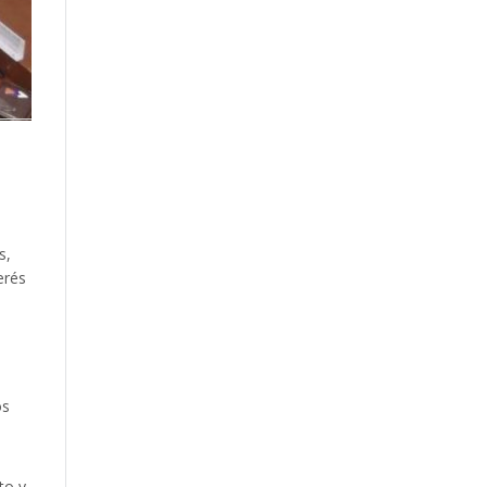
s,
erés
os
to y