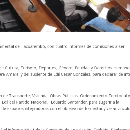
rtamental de Tacuarembó, con cuatro informes de comisiones a ser
ón de Cultura, Turismo, Deportes, Género, Equidad y Derechos Humano
aré Amaral y del suplente de Edil César González, para declarar de int
n de Transporte, Vivienda, Obras Públicas, Ordenamiento Territorial y
e Edil del Partido Nacional, Eduardo Santander, para sugerir a la
de espacios integradoras con el objetivo de fomentar y crear víncul
rá el informe Nº 11 de la Comisión de Legislación, Trabajo, Reglamen