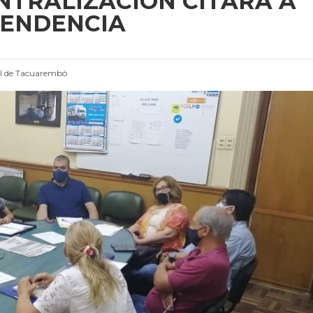
NTRALIZACIÓN CITARÁ A
TENDENCIA
l de Tacuarembó