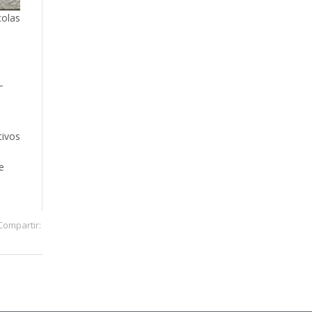
colas
–
tivos
e
Compartir: