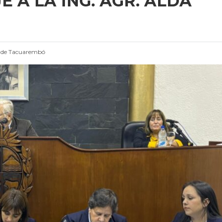
 A LA ING. AGR. ALDA
 de Tacuarembó