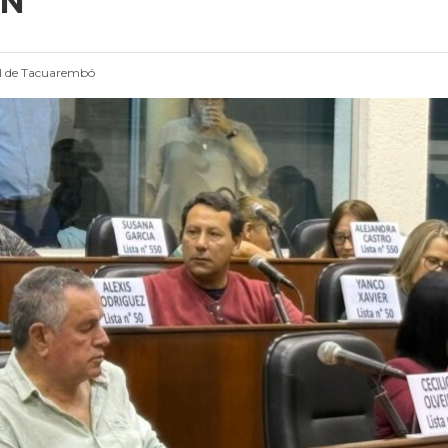
ÓN
l de Tacuarembó