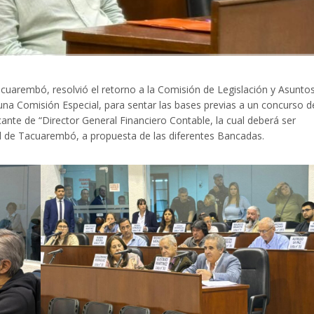
cuarembó, resolvió el retorno a la Comisión de Legislación y Asunto
na Comisión Especial, para sentar las bases previas a un concurso d
cante de “Director General Financiero Contable, la cual deberá ser
l de Tacuarembó, a propuesta de las diferentes Bancadas.