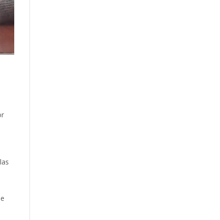
or
las
de