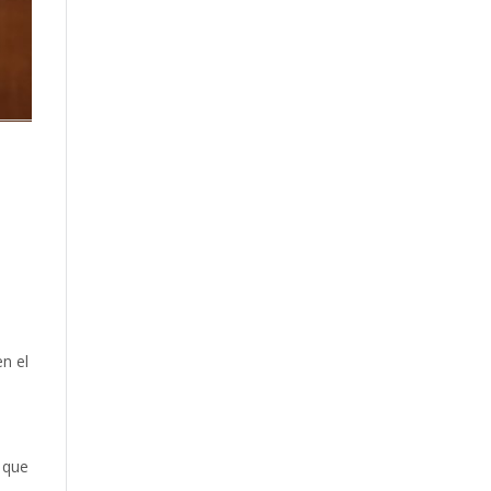
n el
 que