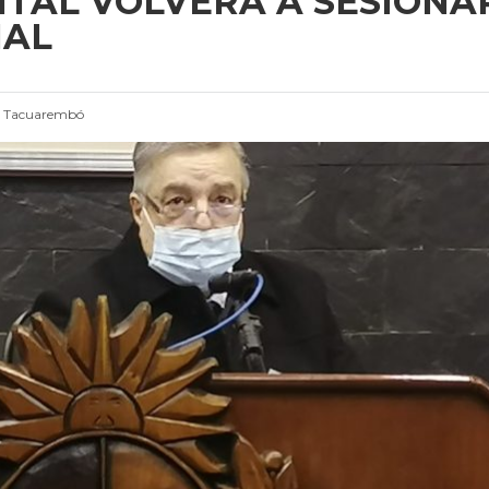
TAL VOLVERÁ A SESIONA
IAL
e Tacuarembó