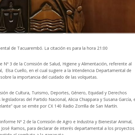
ntal de Tacuarembó. La citación es para la hora 21:00
e Nº 3 de la Comisión de Salud, Higiene y Alimentación, referente al
l, Elsa Cuello, en el cual sugiere a la Intendencia Departamental de
obre la importancia del cuidado de las volquetas.
isión de Cultura, Turismo, Deportes, Género, Equidad y Derechos
egisladoras del Partido Nacional, Alicia Chiappara y Susana García, e
delante” que se emite por CX 140 Radio Zorrilla de San Martín.
 informe Nº 2 de la Comisión de Agro e Industria y Bienestar Animal,
a, José Ramos, para declarar de interés departamental a los proyectos
tido el combate a la garrapata.