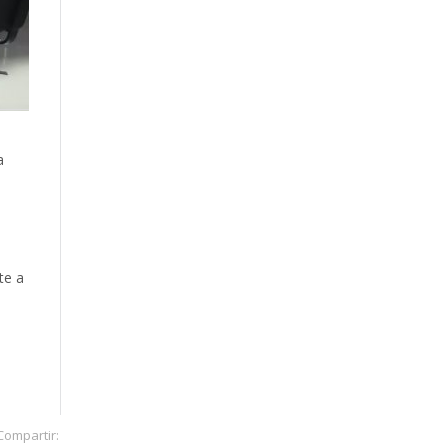
a
te a
Compartir: