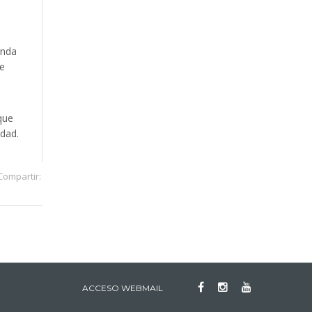
inda
de
que
idad.
Compartir:
ACCESO WEBMAIL