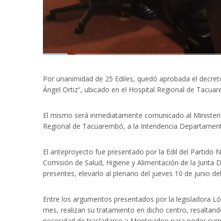
Por unanimidad de 25 Ediles, quedó aprobada el decret
Ángel Ortiz”, ubicado en el Hospital Regional de Tacua
El mismo será inmediatamente comunicado al Ministerio d
Regional de Tacuarembó, a la Intendencia Departament
El anteproyecto fue presentado por la Edil del Partido 
Comisión de Salud, Higiene y Alimentación de la Junta
presentes, elevarlo al plenario del jueves 10 de junio de
Entre los argumentos presentados por la legisladora Ló
mes, realizan su tratamiento en dicho centro, resaltand
necesidad de trasladarse a Montevideo para poder cump