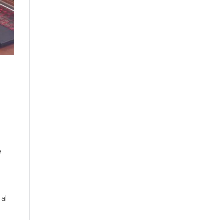
l
a
 al