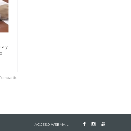
ta y
co
Compartir:
ACCESO WEBMAIL