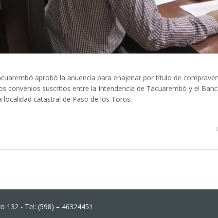
acuarembó aprobó la anuencia para enajenar por título de compraven
s convenios suscritos entre la Intendencia de Tacuarembó y el Ban
a localidad catastral de Paso de los Toros.
 132 - Tel: (598) – 46324451