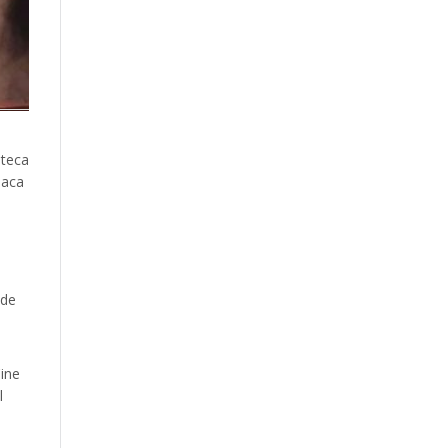
oteca
laca
 de
Cine
l