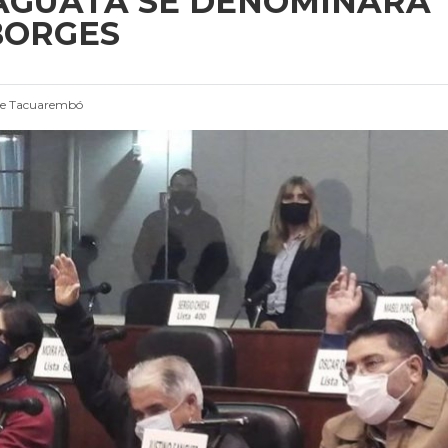
RAGUATÁ SE DENOMINARÁ
BORGES
de Tacuarembó