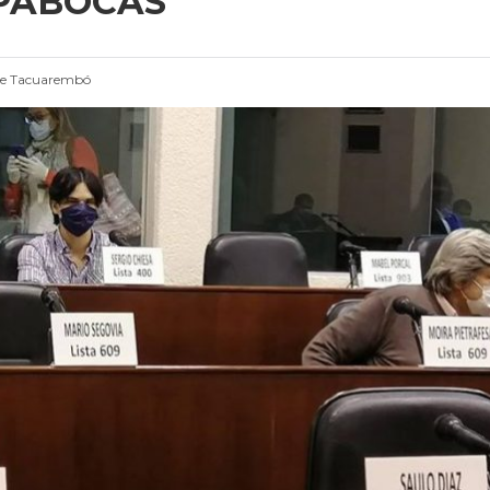
APABOCAS
de Tacuarembó