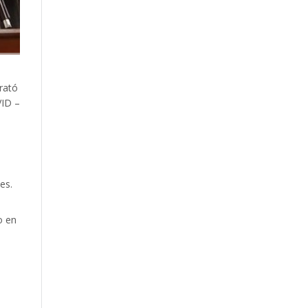
rató
VID –
es.
o en