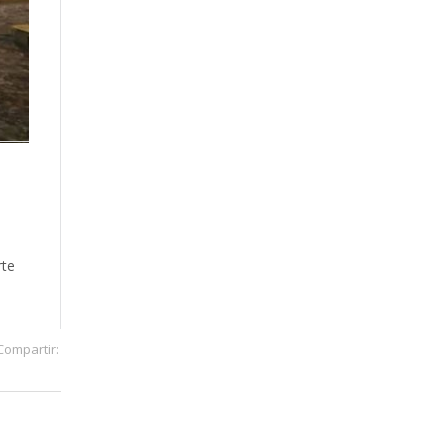
rte
Compartir: