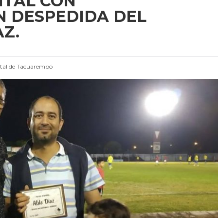
TAL CON
N DESPEDIDA DEL
Z.
tal de Tacuarembó